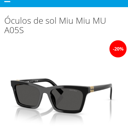
navigation
Óculos de sol Miu Miu MU
A05S
-
20
%