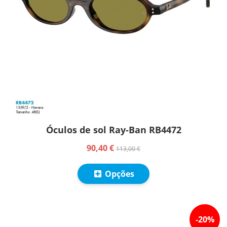
Óculos de sol Ray-Ban RB4472
90,40 €
113,00 €
Opções
-
20
%