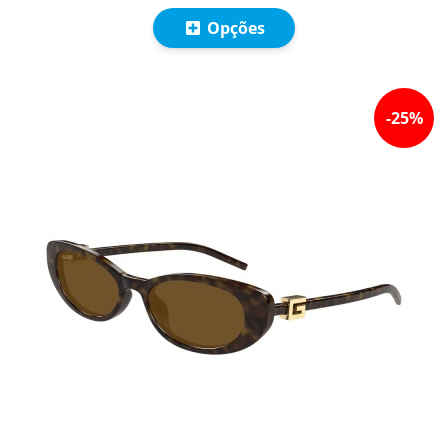
Opções
-
25
%