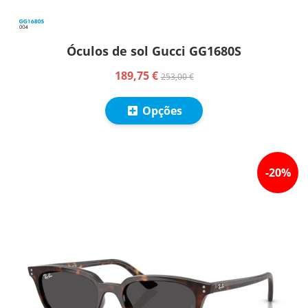
Óculos de sol Gucci GG1680S
189,75 €
253,00 €
Opções
-
20
%