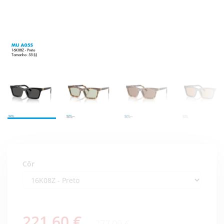
Côr
221,60 €
277,00 €