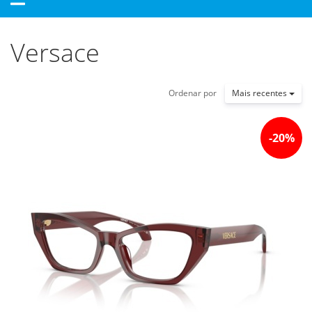
navigation
Versace
Ordenar por
Mais recentes
-
20
%