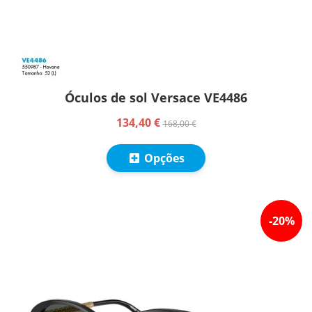
Óculos de sol Versace VE4486
134,40 €
168,00 €
Opções
-
20
%