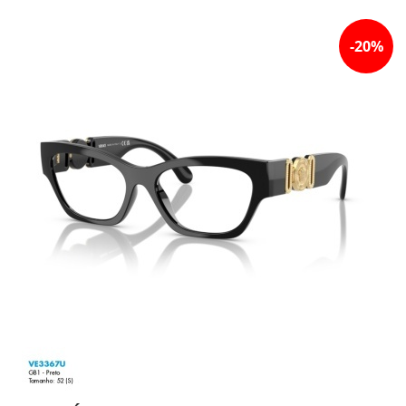
-
20
%