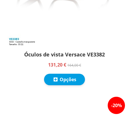
Óculos de vista Versace VE3382
131,20 €
164,00 €
Opções
-
20
%