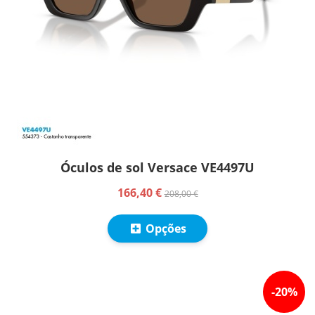
Óculos de sol Versace VE4497U
166,40 €
208,00 €
Opções
-
20
%