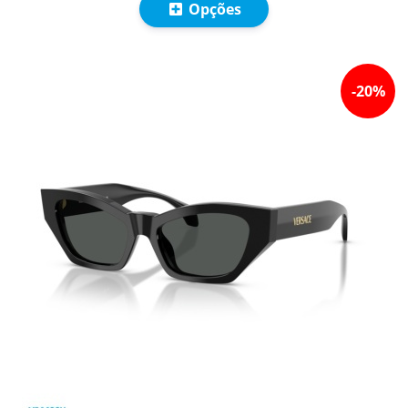
Opções
-
20
%