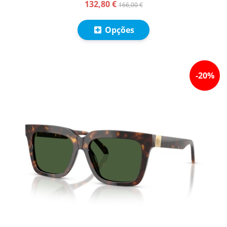
132,80 €
166,00 €
Opções
-
20
%