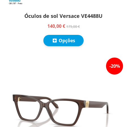
Óculos de sol Versace VE4488U
140,00 €
175,00 €
Opções
-
20
%