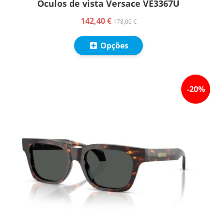
Óculos de vista Versace VE3367U
142,40 €
178,00 €
Opções
-
20
%