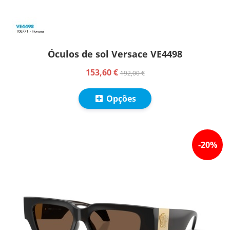
Óculos de sol Versace VE4498
153,60 €
192,00 €
Opções
-
20
%