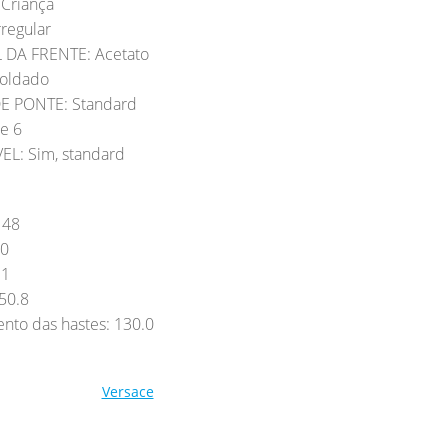
Criança
regular
 DA FRENTE: Acetato
oldado
E PONTE: Standard
e 6
L: Sim, standard
 48
.0
.1
50.8
to das hastes: 130.0
Versace