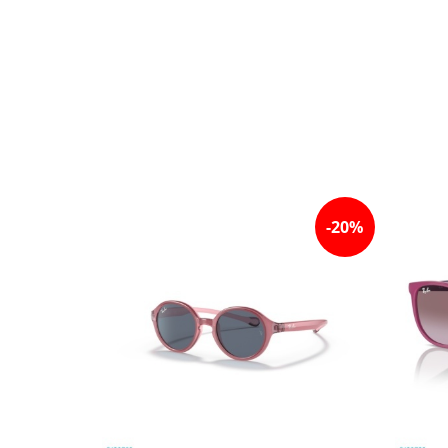
-
20
%