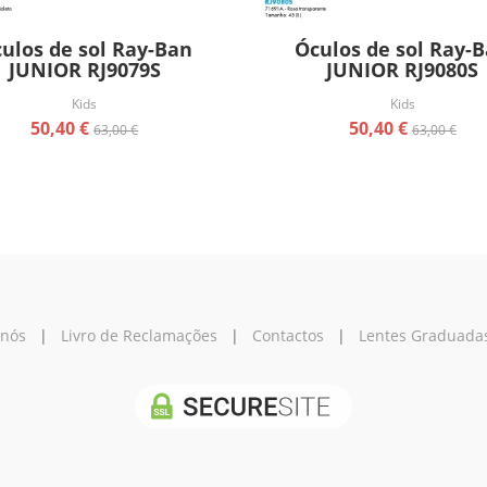
ulos de sol Ray-Ban
Óculos de sol Ray-
JUNIOR RJ9079S
JUNIOR RJ9080S
Kids
Kids
50,40 €
50,40 €
63,00 €
63,00 €
 nós
|
Livro de Reclamações
|
Contactos
|
Lentes Graduada