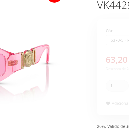
VK442
Côr
63,20
Desconto de
2
Adicionar
20%. Válido de
5