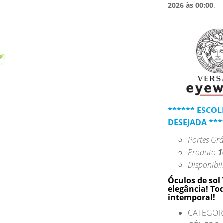
2026 às 00:00
.
****** ESCO
DESEJADA ***
Portes Grát
Produto
1
Disponibil
Óculos de sol
elegância! To
intemporal!
CATEGORI