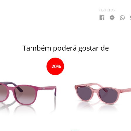
PARTILHAR
Também poderá gostar de
-
20
%