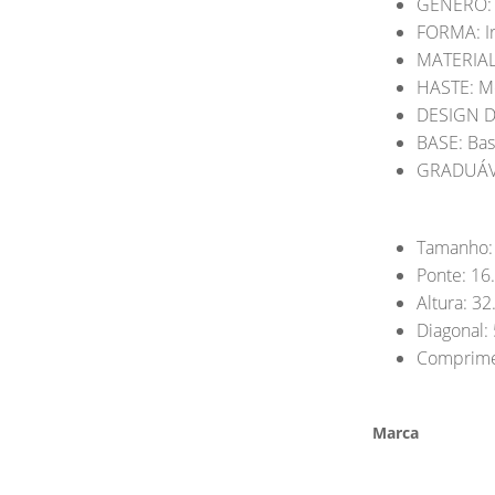
GÉNERO: 
FORMA: Ir
MATERIAL
HASTE: M
DESIGN D
BASE: Bas
GRADUÁVE
Tamanho:
Ponte: 16
Altura: 32
Diagonal: 
Comprimen
Marca