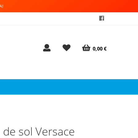
A!
0,00 €
 de sol Versace