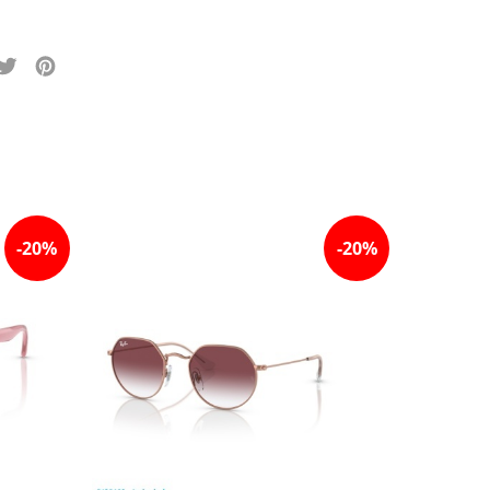
-
20
%
-
20
%