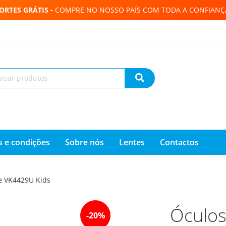
ORTES GRÁTIS -
COMPRE NO NOSSO PAÍS COM TODA A CONFIANÇ
 e condições
Sobre nós
Lentes
Contactos
ce VK4429U Kids
Óculos
-
20
%