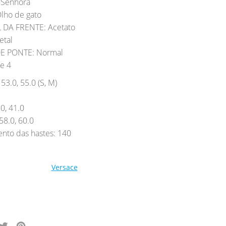
Senhora
lho de gato
 DA FRENTE: Acetato
etal
E PONTE: Normal
e 4
3.0, 55.0 (S, M)
.0, 41.0
58.0, 60.0
to das hastes: 140
Versace