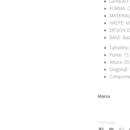
GÉNERO: 
FORMA: O
MATERIAL
HASTE: M
DESIGN D
BASE: Bas
Tamanho: 5
Ponte: 15
Altura: 39
Diagonal: 
Comprimen
Marca
PARTILHAR