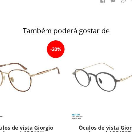
Também poderá gostar de
-
20
%
ulos de vista Giorgio
Óculos de vista Gior