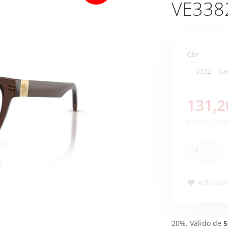
VE338
Côr
131,2
Desconto de
2
Adicionar
20%. Válido de
5