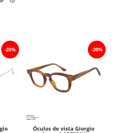
-
20
%
-
20
%
gio
Óculos de vista Giorgio