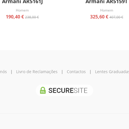
Armani AR5161J
Armani AR5159T
Homem
Homem
190,40 €
325,60 €
238,00 €
407,00 €
 nós
|
Livro de Reclamações
|
Contactos
|
Lentes Graduada