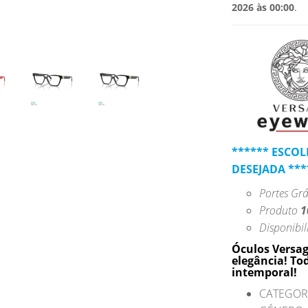
2026 às 00:00
.
****** ESCO
DESEJADA ***
Portes Grá
Produto
1
Disponibil
Óculos Versag
elegância! To
intemporal!
CATEGORI