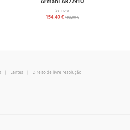
Armani AR7291U
Senhora
154,40 €
193,00 €
s
|
Lentes
|
Direito de livre resolução