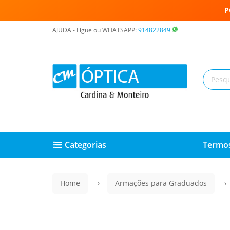
P
AJUDA - Ligue ou WHATSAPP:
914822849
Categorias
Termos
Home
Armações para Graduados