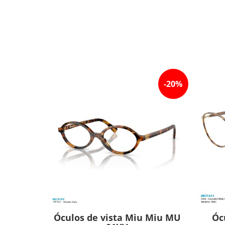
-
20
%
Óculos de vista Miu Miu MU
Óc