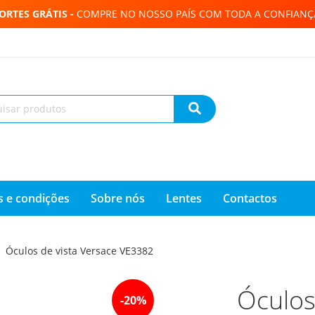
ORTES GRÁTIS -
COMPRE NO NOSSO PAÍS COM TODA A CONFIANÇ
 e condições
Sobre nós
Lentes
Contactos
Óculos de vista Versace VE3382
Óculos
-
20
%