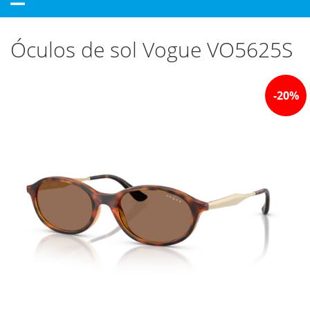
navigation
Óculos de sol Vogue VO5625S
-
20
%