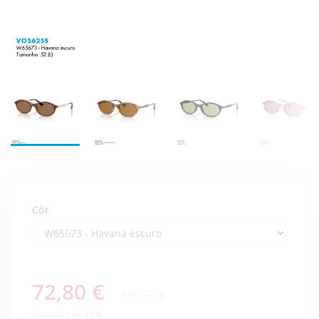
Côr
72,80 €
91,00 €
Desconto de
20
%
.