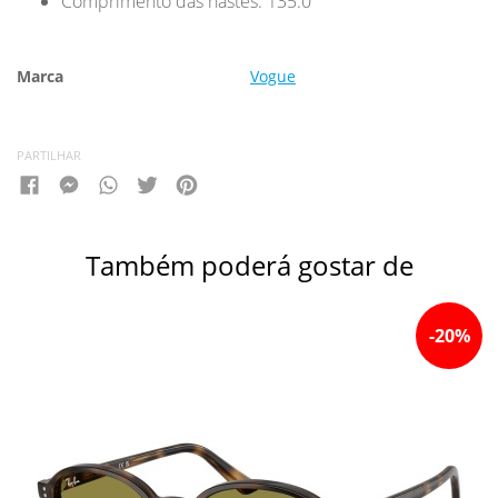
Comprimento das hastes: 135.0
Marca
Vogue
PARTILHAR
Também poderá gostar de
-
20
%