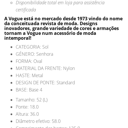
Disponibilidade total em loja para assistência
certificada
A Vogue está no mercado desde 1973 vindo do nome
da conceituada revista de moda. Designs
inovadores, grande variedade de cores e armações
tornam a Vogue num acessório de moda
intemporal!
CATEGORIA: Sol
GÉNERO: Senhora
FORMA: Oval
MATERIAL DA FRENTE: Nylon
HASTE: Metal
DESIGN DE PONTE: Standard
BASE: Base 4
Tamanho: 52 (L)
Ponte: 18.0
Altura: 36.0
Diâmetro efetivo: 58.0