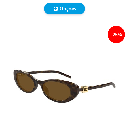
Opções
-
25
%