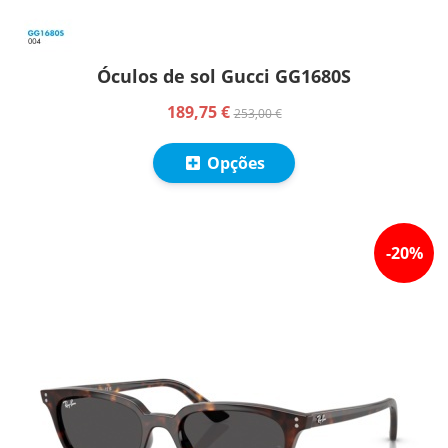
Óculos de sol Gucci GG1680S
189,75 €
253,00 €
Opções
-
20
%