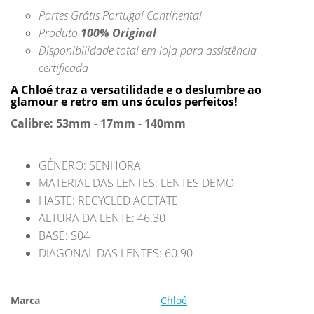
Portes Grátis Portugal Continental
Produto
100% Original
Disponibilidade total em loja para assistência
certificada
A Chloé traz a versatilidade e o deslumbre ao
glamour e retro em uns óculos perfeitos!
Calibre: 53mm - 17mm - 140mm
GÉNERO: SENHORA
MATERIAL DAS LENTES: LENTES DEMO
HASTE: RECYCLED ACETATE
ALTURA DA LENTE: 46.30
BASE: S04
DIAGONAL DAS LENTES: 60.90
Marca
Chloé