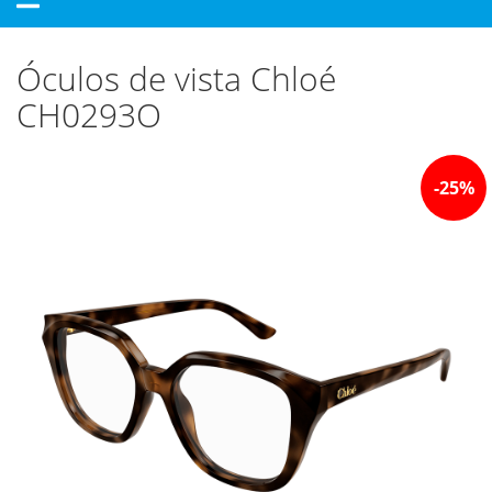
navigation
Óculos de vista Chloé
CH0293O
-
25
%