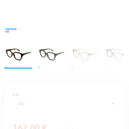
Côr
162,00 €
216,00 €