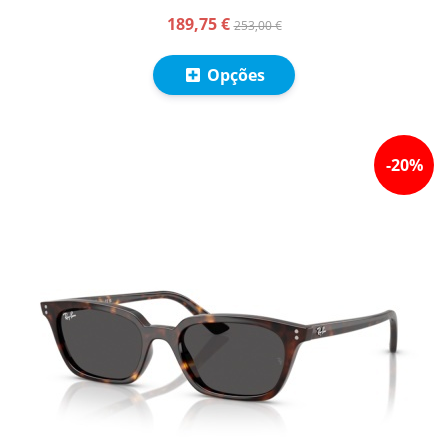
189,75 €
253,00 €
Opções
-
20
%